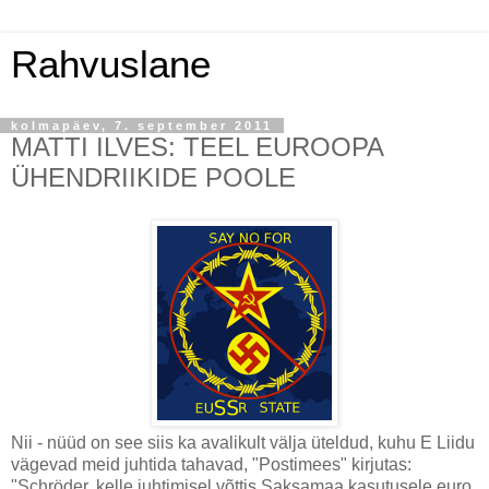
Rahvuslane
kolmapäev, 7. september 2011
MATTI ILVES: TEEL EUROOPA
ÜHENDRIIKIDE POOLE
Nii - nüüd on see siis ka avalikult välja üteldud, kuhu E Liidu
vägevad meid juhtida tahavad, "Postimees" kirjutas:
"Schröder, kelle juhtimisel võttis Saksamaa kasutusele euro,