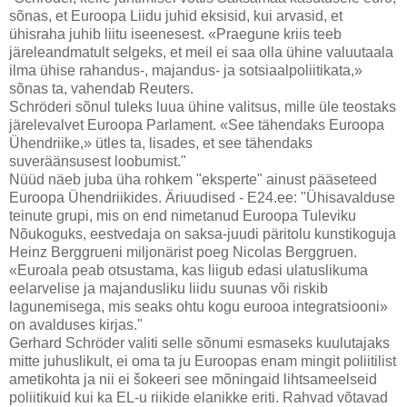
sõnas, et Euroopa Liidu juhid eksisid, kui arvasid, et
ühisraha juhib liitu iseenesest. «Praegune kriis teeb
järeleandmatult selgeks, et meil ei saa olla ühine valuutaala
ilma ühise rahandus-, majandus- ja sotsiaalpoliitikata,»
sõnas ta, vahendab Reuters.
Schröderi sõnul tuleks luua ühine valitsus, mille üle teostaks
järelevalvet Euroopa Parlament. «See tähendaks Euroopa
Ühendriike,» ütles ta, lisades, et see tähendaks
suveräänsusest loobumist."
Nüüd näeb juba üha rohkem "eksperte" ainust pääseteed
Euroopa Ühendriikides. Äriuudised - E24.ee: "Ühisavalduse
teinute grupi, mis on end nimetanud Euroopa Tuleviku
Nõukoguks, eestvedaja on saksa-juudi päritolu kunstikoguja
Heinz Berggrueni miljonärist poeg Nicolas Berggruen.
«Euroala peab otsustama, kas liigub edasi ulatuslikuma
eelarvelise ja majandusliku liidu suunas või riskib
lagunemisega, mis seaks ohtu kogu eurooa integratsiooni»
on avalduses kirjas."
Gerhard Schröder valiti selle sõnumi esmaseks kuulutajaks
mitte juhuslikult, ei oma ta ju Euroopas enam mingit poliitilist
ametikohta ja nii ei šokeeri see mõningaid lihtsameelseid
poliitikuid kui ka EL-u riikide elanikke eriti. Rahvad võtavad