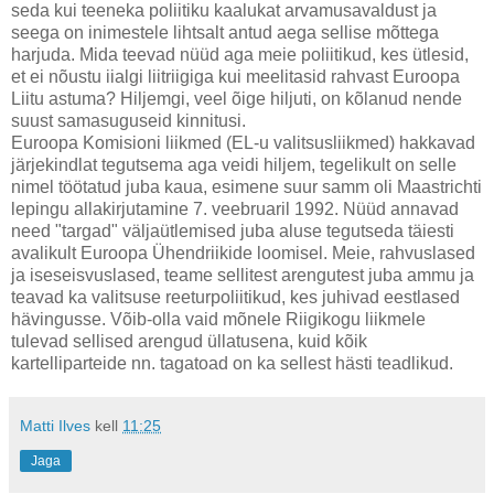
seda kui teeneka poliitiku kaalukat arvamusavaldust ja
seega on inimestele lihtsalt antud aega sellise mõttega
harjuda. Mida teevad nüüd aga meie poliitikud, kes ütlesid,
et ei nõustu iialgi liitriigiga kui meelitasid rahvast Euroopa
Liitu astuma? Hiljemgi, veel õige hiljuti, on kõlanud nende
suust samasuguseid kinnitusi.
Euroopa Komisioni liikmed (EL-u valitsusliikmed) hakkavad
järjekindlat tegutsema aga veidi hiljem, tegelikult on selle
nimel töötatud juba kaua, esimene suur samm oli Maastrichti
lepingu allakirjutamine 7. veebruaril 1992. Nüüd annavad
need "targad" väljaütlemised juba aluse tegutseda täiesti
avalikult Euroopa Ühendriikide loomisel. Meie, rahvuslased
ja iseseisvuslased, teame sellitest arengutest juba ammu ja
teavad ka valitsuse reeturpoliitikud, kes juhivad eestlased
hävingusse. Võib-olla vaid mõnele Riigikogu liikmele
tulevad sellised arengud üllatusena, kuid kõik
kartelliparteide nn. tagatoad on ka sellest hästi teadlikud.
Matti Ilves
kell
11:25
Jaga